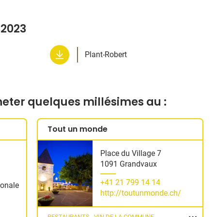
.2023
Plant-Robert
cheter quelques millésimes au :
Tout un monde
Place du Village 7
1091 Grandvaux
+41 21 799 14 14
tonale
http://toutunmonde.ch/
RESTAURANTS
VIN DE LA COMMUNE