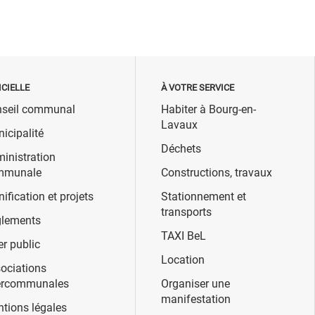
ICIELLE
À VOTRE SERVICE
seil communal
Habiter à Bourg-en-
Lavaux
icipalité
Déchets
inistration
mmunale
Constructions, travaux
nification et projets
Stationnement et
transports
lements
TAXI BeL
er public
Location
ociations
ercommunales
Organiser une
manifestation
tions légales