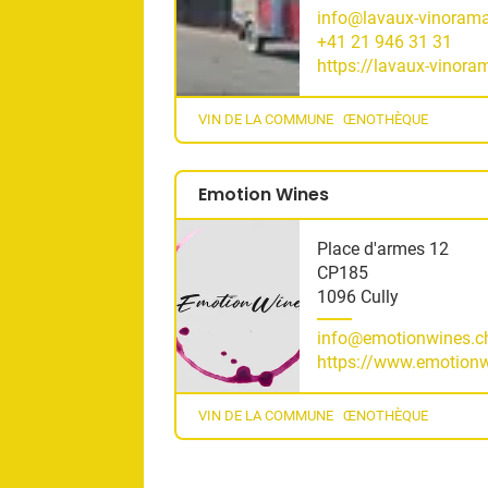
info@lavaux-vinoram
+41 21 946 31 31
https://lavaux-vinora
VIN DE LA COMMUNE
ŒNOTHÈQUE
Emotion Wines
Place d'armes 12
CP185
1096 Cully
info@emotionwines.c
https://www.emotionw
VIN DE LA COMMUNE
ŒNOTHÈQUE