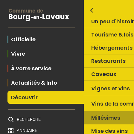
Commune de
Bourg
Lavaux
-en-
Un peu d'histoi
Tourisme & lois
Officielle
Hébergements
Vivre
Restaurants
À votre service
Caveaux
Actualités & Info
Vignes et vins
Découvrir
Vins de la co
Millésimes
RECHERCHE
Mise des vins
ANNUAIRE