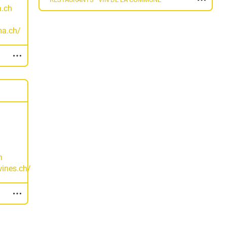
a.ch
ma.ch/
h
ines.ch/