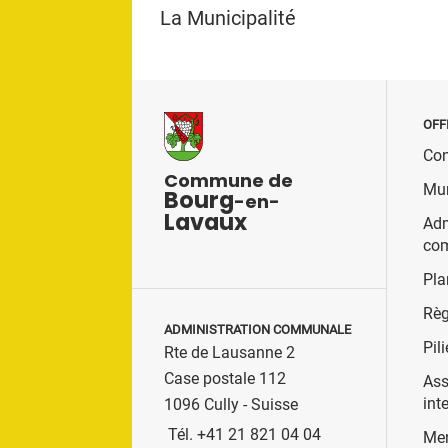
La Municipalité
OFF
Con
Commune de
Mun
Bourg
-en-
Lavaux
Adm
co
Pla
Règ
ADMINISTRATION COMMUNALE
Pili
Rte de Lausanne 2
Case postale 112
Ass
int
1096 Cully - Suisse
Tél. +41 21 821 04 04
Men