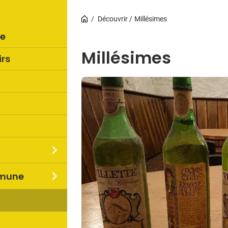
Découvrir
Millésimes
re
Millésimes
irs
mmune