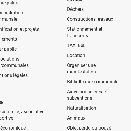
icipalité
Déchets
inistration
mmunale
Constructions, travaux
nification et projets
Stationnement et
transports
lements
TAXI BeL
er public
Location
ociations
ercommunales
Organiser une
manifestation
tions légales
Bibliothèque communale
Aides financières et
subventions
RE
Naturalisation
 culturelle, associative
portive
Animaux
 économique
Objet perdu ou trouvé