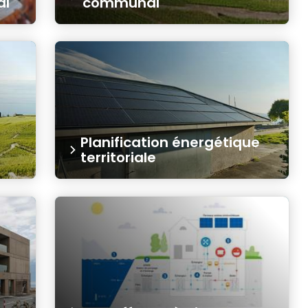
al
communal
Planification énergétique
territoriale