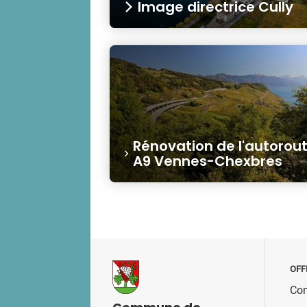
Image directrice Cully
Rénovation de l'autorou
A9 Vennes-Chexbres
OFF
Con