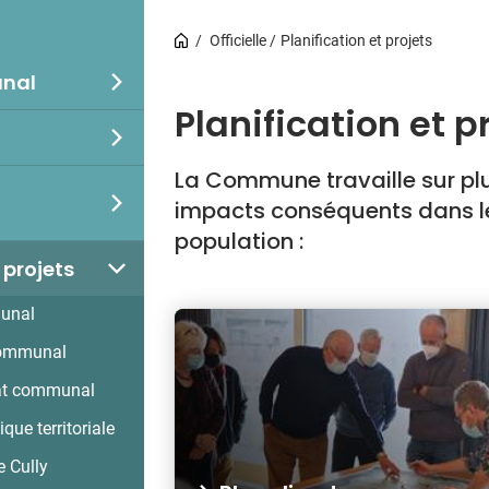
Officielle
Planification et projets
unal
Planification et p
La Commune travaille sur plu
impacts conséquents dans le
population :
 projets
munal
communal
mat communal
que territoriale
e Cully