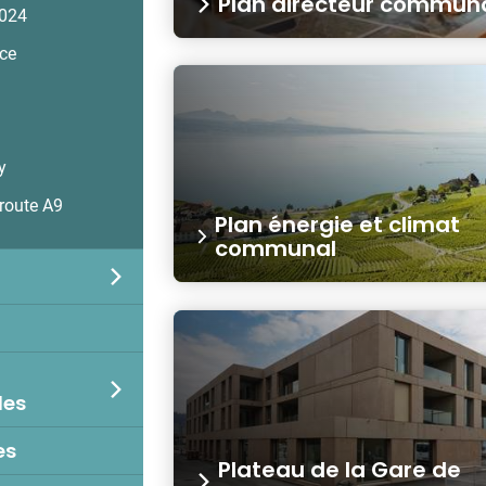
Plan directeur commun
2024
ce
y
route A9
Plan énergie et climat
communal
les
es
Plateau de la Gare de