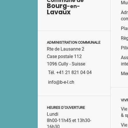
Commune de
Mun
Bourg
-en-
Lavaux
Adm
co
Pla
Règ
ADMINISTRATION COMMUNALE
Pili
Rte de Lausanne 2
Case postale 112
Ass
int
1096 Cully - Suisse
Tél. +41 21 821 04 04
Men
info@b-e-l.ch
VIV
HEURES D’OUVERTURE
Vie
Lundi
& s
8h00-11h45 et 13h30-
Vie
16h30